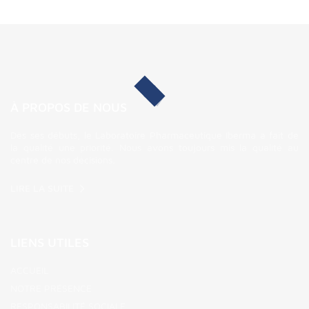
À PROPOS DE NOUS
Dès ses débuts, le Laboratoire Pharmaceutique Iberma a fait de
la qualité une priorité. Nous avons toujours mis la qualité au
centre de nos décisions.
LIRE LA SUITE
LIENS UTILES
ACCUEIL
NOTRE PRÉSENCE
RESPONSABILITÉ SOCIALE