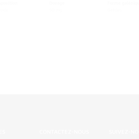
position
Dosage
Forme galéniq
iride
50 mg
Gélules
ES
CONTACTEZ-NOUS
SUIVEZ-NO