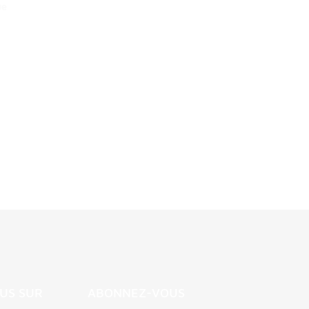
ue
US SUR
ABONNEZ-VOUS