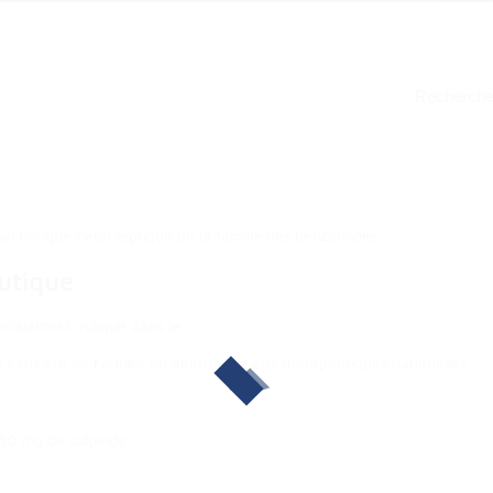
psychotique neuroleptique de la famille des benzamides.
utique
cialement indiqué dans le:
’anxiété de l’adulte en alternative aux thérapeutiques habituelles.
50 mg de sulpiride.