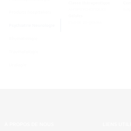
Classe thérapeutique
Com
ANTIPSYCHOTIQUES
Sulp
Produits hospitaliers
Gélules
Etui de 20 gélules
Psychiatrie Neurologie
Rhumatologie
Traumatologie
Urologie
À PROPOS DE NOUS
LIENS UTIL