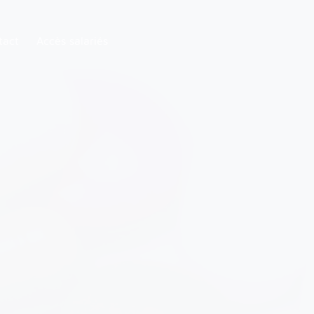
tact
Accès salariés