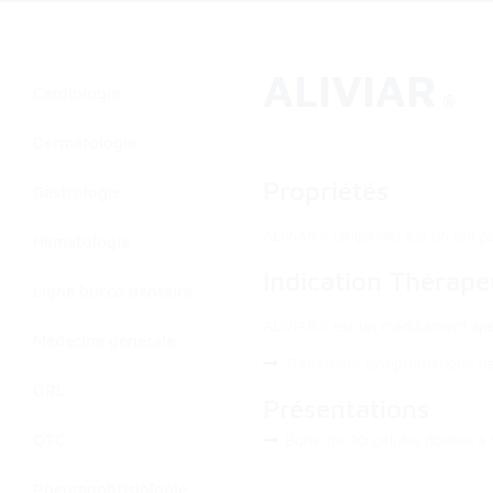
ALIVIAR
Cardiologie
Dermatologie
Propriétés
Gastrologie
ALIVIAR® (sulpiride) est un anti
Hématologie
Indication Thérape
Ligne bucco dentaire
ALIVIAR® est un médicament spé
Médecine générale
Traitement symptomatique de l
ORL
Présentations
OTC
Boîte de 20 gélules dosées à 
Pneumophtisiologie