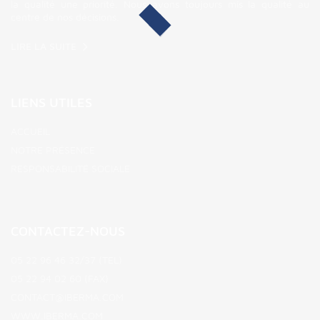
la qualité une priorité. Nous avons toujours mis la qualité au
centre de nos décisions.
LIRE LA SUITE
LIENS UTILES
ACCUEIL
NOTRE PRÉSENCE
RESPONSABILITÉ SOCIALE
CONTACTEZ-NOUS
05 22 96 46 32/37 (TEL)
05 22 94 02 60 (FAX)
CONTACT@IBERMA.COM
WWW.IBERMA.COM